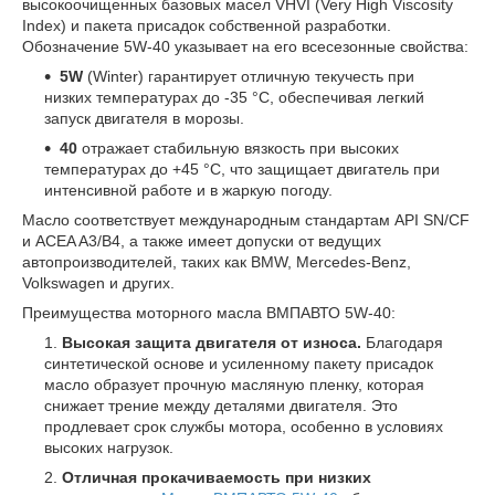
высокоочищенных базовых масел VHVI (Very High Viscosity
Index) и пакета присадок собственной разработки.
Обозначение 5W-40 указывает на его всесезонные свойства:
5W
(Winter) гарантирует отличную текучесть при
низких температурах до -35 °C, обеспечивая легкий
запуск двигателя в морозы.
40
отражает стабильную вязкость при высоких
температурах до +45 °C, что защищает двигатель при
интенсивной работе и в жаркую погоду.
Масло соответствует международным стандартам API SN/CF
и ACEA A3/B4, а также имеет допуски от ведущих
автопроизводителей, таких как BMW, Mercedes-Benz,
Volkswagen и других.
Преимущества моторного масла ВМПАВТО 5W-40:
Высокая защита двигателя от износа.
Благодаря
синтетической основе и усиленному пакету присадок
масло образует прочную масляную пленку, которая
снижает трение между деталями двигателя. Это
продлевает срок службы мотора, особенно в условиях
высоких нагрузок.
Отличная прокачиваемость при низких