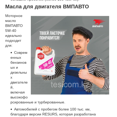
Масла для двигателя ВМПАВТО
Моторное
масло
ВМПАВТО
5W-40
идеально
подходит
для:
Соврем
енных
бензинов
ых и
дизельны
х
двигателе
й,
включая
высокофо
рсированные и турбированные.
Автомобилей с пробегом более 100 тыс. км,
благодаря версии RESURS, которая разработана