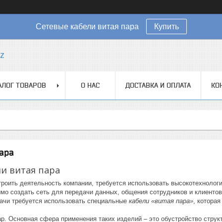
Сетевые кабели витая пара
Купить
kz
АЛОГ ТОВАРОВ
О НАС
ДОСТАВКА И ОПЛАТА
КО
ара
и витая пара
троить деятельность компании, требуется использовать высокотехнолог
мо создать сеть для передачи данных, общения сотрудников и клиентов
дачи требуется использовать специальные
кабели «витая пара»
, котора
ар. Основная сфера применения таких изделий – это обустройство стру