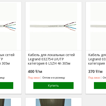
ных сетей
Кабель для локальных сетей
Кабель дл
TP
Legrand 032754 U/UTP
Legrand 0
п 305м
категория 6 LSZH 4п 305м
категория 
400 ₸/м
370 ₸/м
ницу
Под заказ
Оптом и в розницу
Под заказ
Оп
Купить