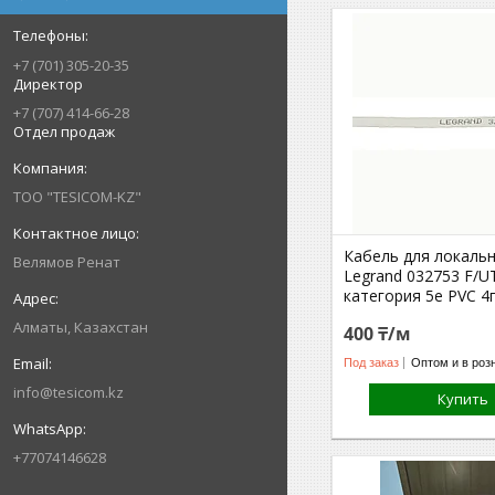
+7 (701) 305-20-35
Директор
+7 (707) 414-66-28
Отдел продаж
ТОО "TESICOM-KZ"
Кабель для локаль
Велямов Ренат
Legrand 032753 F/U
категория 5е PVC 4
Алматы, Казахстан
400 ₸/м
Под заказ
Оптом и в роз
info@tesicom.kz
Купить
+77074146628