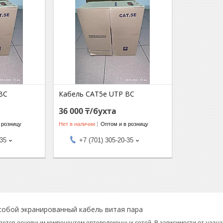
BC
Кабель CAT5e UTP BC
36 000 ₸/бухта
 розницу
Нет в наличии
Оптом и в розницу
-35
+7 (701) 305-20-35
собой экранированный кабель витая пара
яется основным компонентом оптоволоконных сетей. В зависимости от назна