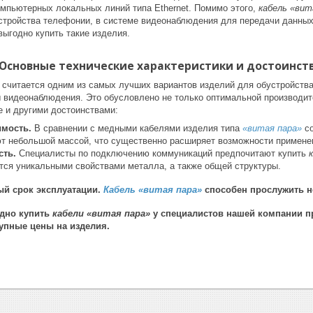
омпьютерных локальных линий типа Ethernet. Помимо этого,
кабель «вит
стройства телефонии, в системе видеонаблюдения для передачи данных
ыгодно купить такие изделия.
Основные технические характеристики и достоинст
считается одним из самых лучших вариантов изделий для обустройства
 видеонаблюдения. Это обусловлено не только оптимальной производит
е и другими достоинствами:
имость.
В сравнении с медными кабелями изделия типа
«витая пара»
со
ют небольшой массой, что существенно расширяет возможности применен
сть.
Специалисты по подключению коммуникаций предпочитают купить
тся уникальными свойствами металла, а также общей структуры.
й срок эксплуатации.
Кабель «витая пара»
способен прослужить не
дно купить
кабели «витая пара»
у специалистов нашей компании п
упные цены на изделия.