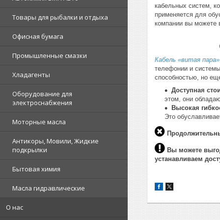
кабельных систем, к
применяется для обу
Товары для рыбалки и отдыха
компании вы можете в
Офисная бумага
Промышленные смазки
Кабель «витая пара»
телефонии и системы
Хладагенты
способностью, но ещ
Доступная сто
Оборудование для
этом, они облада
электроснабжения
Высокая гибко
Это обуславливае
Моторные масла
Продолжительны
Антикоры, Мовили, Жидкие
подкрылки
Вы можете выго
устанавливаем дост
Бытовая химия
Масла гидравлические
О нас