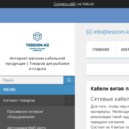
Создать сайт
на Satu.kz
info@tesicom.
ГЛАВНАЯ
КАТ
Интернет магазин кабельной
продукции | Товаров для рыбалки
и отдыха
Кабели витая п
Сетевые кабел
Каталог товаров
Для того, чтобы обус
Пассивное сетевое
материалы. Необходи
оборудование
реализации такой за
передачи сигналов.
Состоит из 4 витых п
Автохимия ВМП Авто