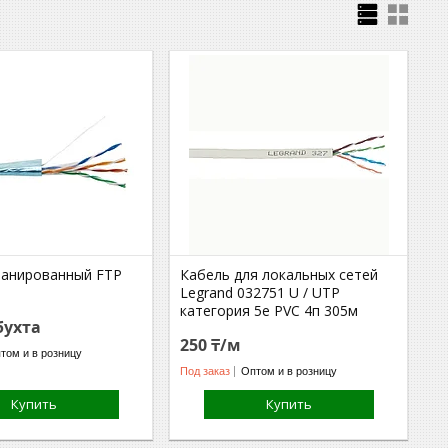
ранированный FTP
Кабель для локальных сетей
Legrand 032751 U / UTP
категория 5е PVC 4п 305м
бухта
250 ₸/м
том и в розницу
Под заказ
Оптом и в розницу
Купить
Купить