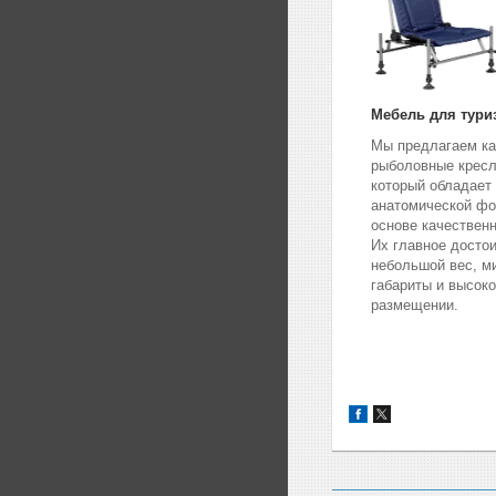
Мебель для тури
Мы предлагаем к
рыболовные кресл
который обладает
анатомической фо
основе качествен
Их главное достои
небольшой вес, 
габариты и высоко
размещении.