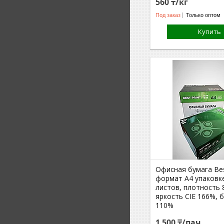
560 ₸/кг
Под заказ
Только оптом
Купить
Офисная бумага Bes
формат A4 упаковк
листов, плотность 8
яркость CIE 166%, 
110%
1 500 ₸/пач