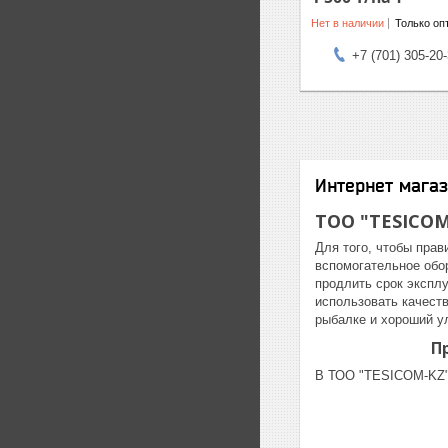
Нет в наличии
Только оп
+7 (701) 305-20
Интернет магаз
ТОО "TESICOM
Для того, чтобы прав
вспомогательное обор
продлить срок эксплу
использовать качест
рыбалке и хороший у
П
В ТОО "TESICOM-KZ"