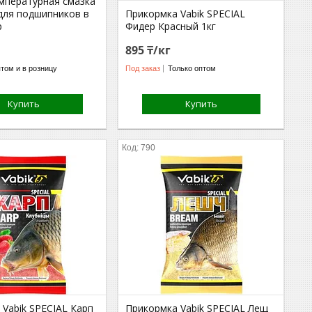
мпературная смазка
для подшипников в
Прикормка Vabik SPECIAL
р
Фидер Красный 1кг
895 ₸/кг
том и в розницу
Под заказ
Только оптом
Купить
Купить
790
Vabik SPECIAL Карп
Прикормка Vabik SPECIAL Лещ