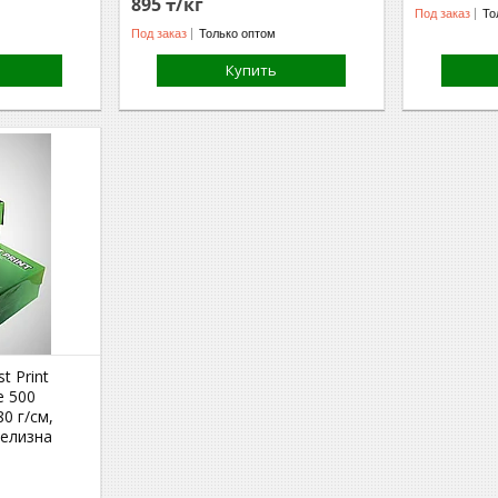
895 ₸/кг
Под заказ
То
Под заказ
Только оптом
Купить
t Print
е 500
0 г/см,
белизна