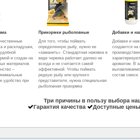
зма
Прикормки рыболовные
Добавки и на
ачественные
Для того, чтобы поймать
Добавки и наж
а и раскладушки,
определенную рыбу, нужно ее
создаются на 
 удобной
«заманить». Стандартная наживка в
производствен
рмой и создан на
виде червяка работает далеко не
характеризую
ных материалов.
всегда и не считается самой
ароматом. В з
нство –
эффективной. Чтобы поймать
вылавливаемо
минимальные
редкую рыбу или крупного
состав смеси.
е удобство при
представителя, нужна специальная
рыболовная прикормка
Три причины в пользу выбора на
Гарантия качества
Доступные цен