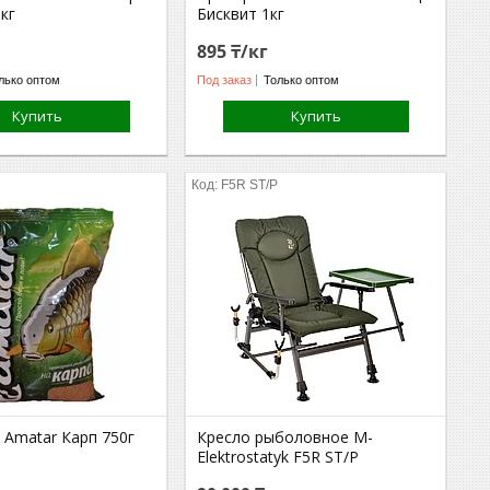
кг
Бисквит 1кг
895 ₸/кг
лько оптом
Под заказ
Только оптом
Купить
Купить
F5R ST/P
 Amatar Карп 750г
Кресло рыболовное M-
Elektrostatyk F5R ST/P