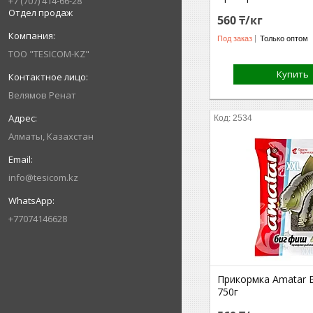
+7 (707) 414-66-28
Отдел продаж
560 ₸/кг
Под заказ
Только оптом
ТОО "TESICOM-KZ"
Купить
Велямов Ренат
2534
Алматы, Казахстан
info@tesicom.kz
+77074146628
Прикормка Amatar
750г