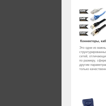
Коннекторы, каб
Это одни из важн
структурированны
сетей, отличающие
по размеру, сфер
другим параметра
только качествен