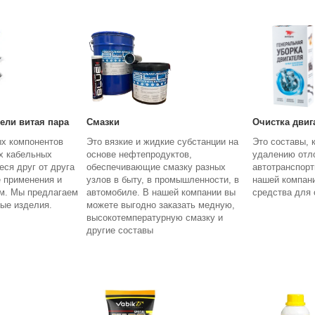
ели витая пара
Смазки
Очистка двиг
ых компонентов
Это вязкие и жидкие субстанции на
Это составы, 
х кабельных
основе нефтепродуктов,
удалению отл
ся друг от друга
обеспечивающие смазку разных
автотранспорт
е применения и
узлов в быту, в промышленности, в
нашей компан
м. Мы предлагаем
автомобиле. В нашей компании вы
средства для 
ные изделия.
можете выгодно заказать медную,
высокотемпературную смазку и
другие составы