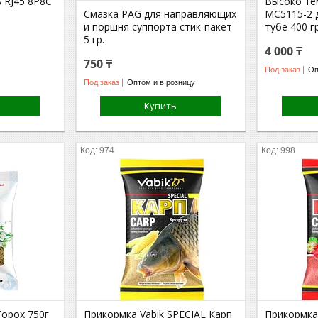
 RJ45 8P8C
Высоко те
Смазка PAG для направляющих
МС5115-2 
и поршня суппорта стик-пакет
тубе 400 г
5 гр.
4 000 ₸
750 ₸
Под заказ
Оп
Под заказ
Оптом и в розницу
Купить
974
998
Горох 750г
Прикормка Vabik SPECIAL Карп
Прикормка 