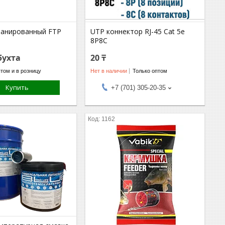
ранированный FTP
UTP коннектор RJ-45 Cat 5e
8P8С
бухта
20 ₸
том и в розницу
Нет в наличии
Только оптом
Купить
+7 (701) 305-20-35
1162