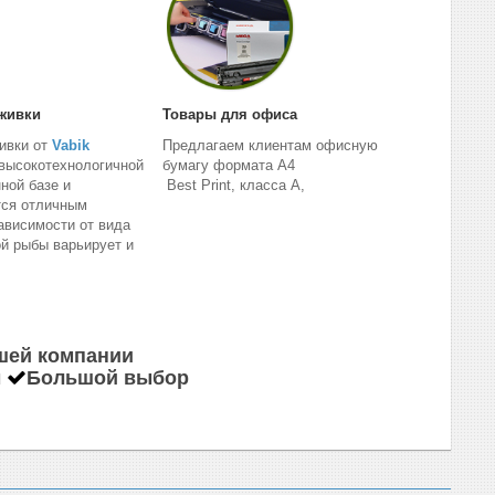
живки
Товары для офиса
ивки от
Vabik
Предлагаем клиентам офисную
высокотехнологичной
бумагу формата А4
ной базе и
Best Print, класса А,
тся отличным
ависимости от вида
й рыбы варьирует и
шей компании
ы
Большой выбор