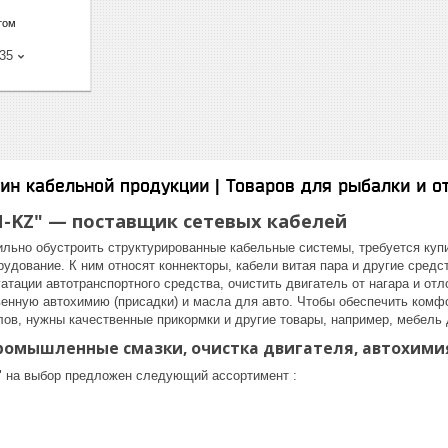
том
-35
ин кабельной продукции | Товаров для рыбалки и о
-KZ" — поставщик сетевых кабелей
ильно обустроить структурированные кабельные системы, требуется куп
удование. К ним относят коннекторы, кабели витая пара и другие средст
атации автотранспортного средства, очистить двигатель от нагара и отл
венную автохимию (присадки) и масла для авто. Чтобы обеспечить комф
лов, нужны качественные прикормки и другие товары, например, мебель 
ромышленные смазки, очистка двигателя, автохими
 на выбор предложен следующий ассортимент :