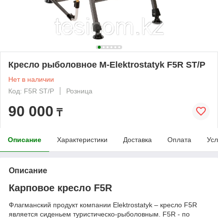
Кресло рыболовное M-Elektrostatyk F5R ST/P
Нет в наличии
Код: F5R ST/P
Розница
90 000
₸
Описание
Характеристики
Доставка
Оплата
Усл
Описание
Карповое кресло F5R
Флагманский продукт компании Elektrostatyk – кресло F5R
является сиденьем туристическо-рыболовным. F5R - по