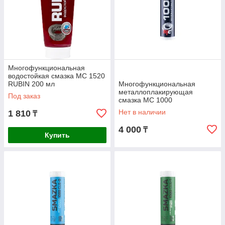
один из самых популярных и востребованных.
Антифрикционные промышленные масла относятся
к пластичным смазкам. Их применяют в
автомобилестроении, при изготовлении подшипников и
уплотнителей, а также многих других изделий. данный
вид смазок может включать различные
Многофункциональная
оптимизирующие добавки и например, защищать от
водостойкая смазка МС 1520
низких температур и влажности.
RUBIN 200 мл
Многофункциональная
Для металлообрабатывающих станков и
металлоплакирующая
Под заказ
смазка МС 1000
оборудования используются особые виды смазочных
материалов, выделенные в отдельный раздел. Они
Нет в наличии
1 810
₸
специально разработаны для снижения трения и
4 000
антикоррозийной защиты.
₸
Купить
Специальные смазочные материалы применяются
не часто. В этот раздел входят жидкости и пасты
работающие при экстремальных температурах или
при других критических условиях. они обычно стоят
дороже стандартных и производятся под конкретные
задачи.
Купить смазочные материалы для промышленных целей
предлагает компания Tesicom. Широкий ассортимент
продуктов различной направленности позволяет