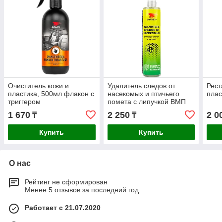
Очиститель кожи и
Удалитель следов от
Рест
пластика, 500мл флакон с
насекомых и птичьего
плас
триггером
помета с липучкой ВМП
1 670
2 250
2 0
₸
₸
Купить
Купить
О нас
Рейтинг не сформирован
Менее 5 отзывов за последний год
Работает с 21.07.2020