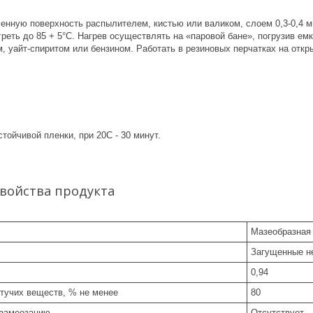
енную поверхность распылителем, кистью или валиком, слоем 0,3-0,4 м
реть до 85 + 5°С. Нагрев осуществлять на «паровой бане», погрузив ем
м, уайт-спиритом или бензином. Работать в резиновых перчатках на отк
тойчивой пленки, при 20С - 30 минут.
свойства продукта
Мазеобразная 
Загущенные н
0,94
тучих веществ, % не менее
80
 замеозанию
Отсутствует