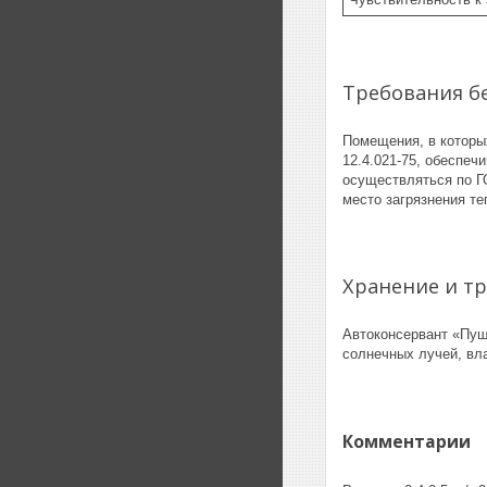
Требования б
Помещения, в которы
12.4.021-75, обеспе
осуществляться по ГО
место загрязнения т
Хранение и т
Автоконсервант «Пуш
солнечных лучей, вла
Комментарии