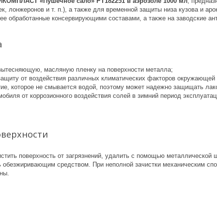
КОМПЛАСТ «Пушечное сало» PT182251 в аэрозоле 1000 мл
, предназ
ек, лонжеронов и т. п.), а также для временной защиты низа кузова и ар
нее обработанные консервирующими составами, а также на заводские ан
а
ытесняющую, масляную пленку на поверхности металла;
ащиту от воздействия различных климатических факторов окружающей
ие, которое не смывается водой, поэтому может надежно защищать лак
мобиля от коррозионного воздействия солей в зимний период эксплуатац
оверхности
истить поверхность от загрязнений, удалить с помощью металлической 
ь обезжиривающим средством. При неполной зачистки механическим спо
ны.