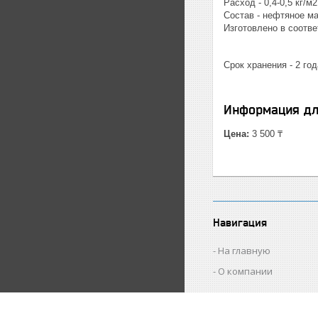
Расход - 0,4-0,5 кг/м2
Состав - нефтяное м
Изготовлено в соотве
Срок хранения - 2 год
Информация дл
Цена:
3 500 ₸
Навигация
На главную
О компании