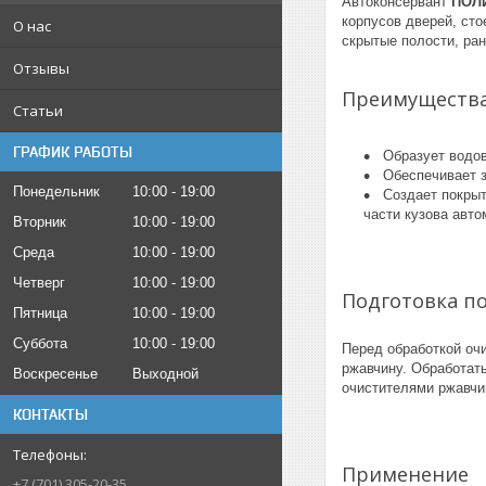
Автоконсервант
ПОЛИ
корпусов дверей, сто
О нас
скрытые полости, ра
Отзывы
Преимуществ
Статьи
ГРАФИК РАБОТЫ
Образует водов
Обеспечивает з
Понедельник
10:00
19:00
Создает покрыт
части кузова авто
Вторник
10:00
19:00
Среда
10:00
19:00
Четверг
10:00
19:00
Подготовка п
Пятница
10:00
19:00
Суббота
10:00
19:00
Перед обработкой оч
ржавчину. Обработат
Воскресенье
Выходной
очистителями ржавчи
КОНТАКТЫ
Применение
+7 (701) 305-20-35