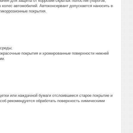
начен для защиты от коррозии скрытых полостей (порогов,
ок колес автомобилей. Автоконсервант допускается наносить в
тикоррозионные покрытия.
 среды;
окрасочные покрытия и хромированные поверхности нижней
ии.
щетки или наждачной бумаги отслоившееся старое покрытие и
соб рекомендуется обработать поверхность химическими