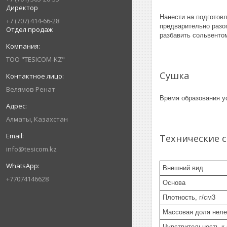
Директор
Нанести на подготовл
+7 (707) 414-66-28
предварительно разог
Отдел продаж
разбавить сольвенто
ТОО "TESICOM-KZ"
Сушка
Велямов Ренат
Время образования ус
Алматы, Казахстан
Технические 
info@tesicom.kz
Внешний вид
+77074146628
Основа
Плотность, г/см3
Массовая доля неле
Чувствительность к