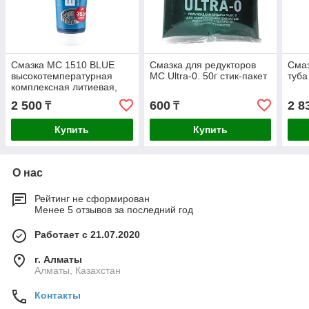
Смазка МС 1510 BLUE
Смазка для редукторов
Смаз
высокотемпературная
МС Ultra-0. 50г стик-пакет
туба
комплексная литиевая,
200мл туба
2 500
600
2 8
₸
₸
Купить
Купить
О нас
Рейтинг не сформирован
Менее 5 отзывов за последний год
Работает с 21.07.2020
г. Алматы
Алматы, Казахстан
Контакты