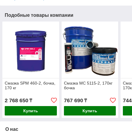
Подобные товары компании
Смазка SPM 460-2, бочка,
Смазка МС 5115-2, 170кг
Смаз
170 кг
бочка
170к
2 768 650
767 690
744
₸
₸
Купить
Купить
О нас