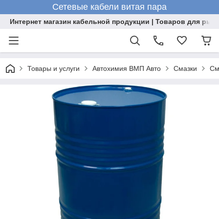
Сетевые кабели витая пара
Интернет магазин кабельной продукции | Товаров для рыб
Товары и услуги
Автохимия ВМП Авто
Смазки
См