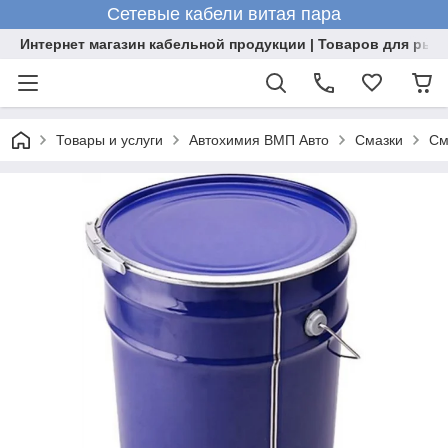
Сетевые кабели витая пара
Интернет магазин кабельной продукции | Товаров для рыб
Товары и услуги
Автохимия ВМП Авто
Смазки
См