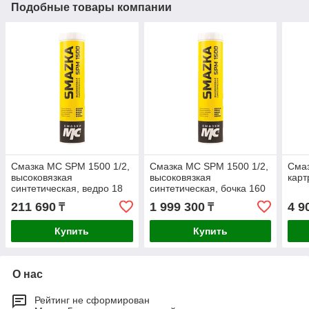
Подобные товары компании
Смазка МС SPM 1500 1/2,
Смазка МС SPM 1500 1/2,
Смаз
высоковязкая
высоковязкая
карт
синтетическая, ведро 18
синтетическая, бочка 160
кг
кг
211 690
1 999 300
4 9
₸
₸
Купить
Купить
О нас
Рейтинг не сформирован