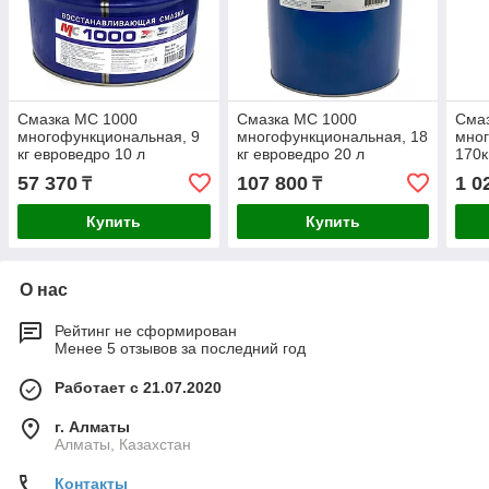
Смазка МС 1000
Смазка МС 1000
Сма
многофункциональная, 9
многофункциональная, 18
мно
кг евроведро 10 л
кг евроведро 20 л
170к
57 370
107 800
1 0
₸
₸
Купить
Купить
О нас
Рейтинг не сформирован
Менее 5 отзывов за последний год
Работает с 21.07.2020
г. Алматы
Алматы, Казахстан
Контакты