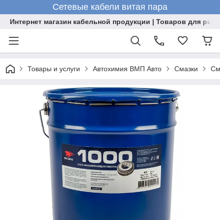
Сетевые кабели витая пара
Интернет магазин кабельной продукции | Товаров для рыб
Товары и услуги
Автохимия ВМП Авто
Смазки
См