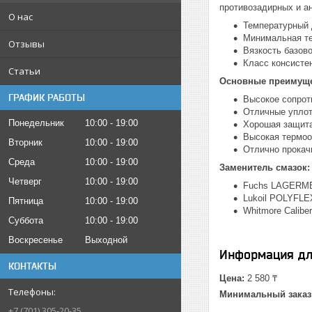
противозадирных и а
О нас
Температурный 
Минимальная т
Отзывы
Вязкость базов
Класс консисте
Статьи
Основные преимуще
ГРАФИК РАБОТЫ
Высокое сопрот
Отличные уплот
Понедельник
10:00
19:00
Хорошая защита
Высокая термоо
Вторник
10:00
19:00
Отлично прокач
Среда
10:00
19:00
Заменитель смазок:
Четверг
10:00
19:00
Fuchs LAGERM
Lukoil POLYFLE
Пятница
10:00
19:00
Whitmore Calibe
Суббота
10:00
19:00
Воскресенье
Выходной
Информация дл
КОНТАКТЫ
Цена:
2 580 ₸
Минимальный заказ
+7 (701) 305-20-35