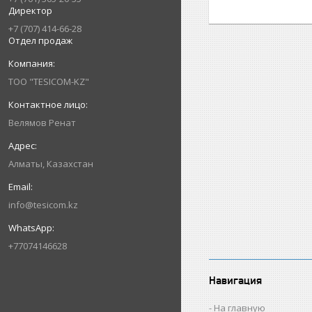
Директор
+7 (707) 414-66-28
Отдел продаж
ТОО "TESICOM-KZ"
Велямов Ренат
Алматы, Казахстан
info@tesicom.kz
+77074146628
Навигация
На главную