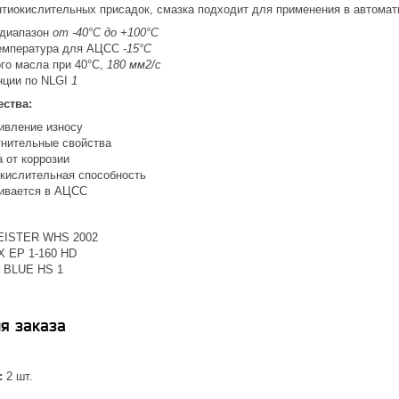
нтиокислительных присадок, смазка подходит для применения в автомат
диапазон
от -40°C до +100°C
емпература для АЦСС
-15°C
ого масла при 40°C,
180 мм2/с
нции по NLGI
1
ства:
ивление износу
нительные свойства
 от коррозии
кислительная способность
ивается в АЦСС
EISTER WHS 2002
X EP 1-160 HD
r BLUE HS 1
я заказа
:
2 шт.