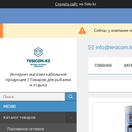
Создать сайт
на Satu.kz
Сейчас у компании н
info@tesicom.
ГЛАВНАЯ
КАТ
Интернет магазин кабельной
продукции | Товаров для рыбалки
и отдыха
Каталог товаров
Пассивное сетевое