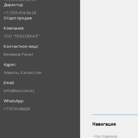
Директор
+7 (707) 414-66-28
Отдел продаж
ТОО "TESICOM-KZ"
Велямов Ренат
Алматы, Казахстан
info@tesicom.kz
+77074146628
Навигация
На главную