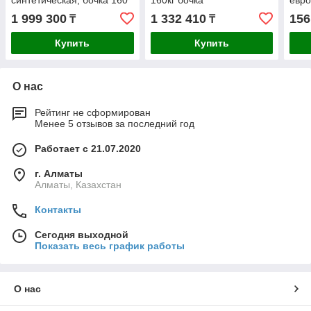
синтетическая, бочка 160
160кг бочка
евр
кг
1 999 300
1 332 410
156
₸
₸
Купить
Купить
О нас
Рейтинг не сформирован
Менее 5 отзывов за последний год
Работает с 21.07.2020
г. Алматы
Алматы, Казахстан
Контакты
Сегодня выходной
Показать весь график работы
О нас