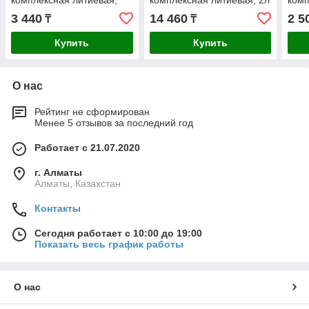
комплексная литиевая,
комплексная литиевая, 2л
комп
400г стик-пакет
дой-пак
200м
3 440
14 460
2 5
₸
₸
Купить
Купить
О нас
Рейтинг не сформирован
Менее 5 отзывов за последний год
Работает с 21.07.2020
г. Алматы
Алматы, Казахстан
Контакты
Сегодня работает с 10:00 до 19:00
Показать весь график работы
О нас