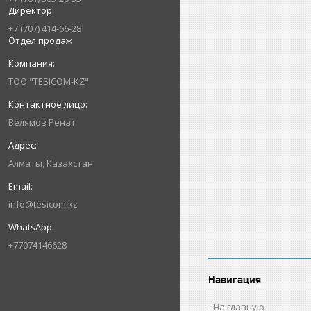
Директор
+7 (707) 414-66-28
Отдел продаж
ТОО "TESICOM-KZ"
Велямов Ренат
Алматы, Казахстан
info@tesicom.kz
+77074146628
Навигация
На главную