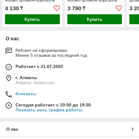
400мл флакон-аэрозоль
400мл флакон-аэрозоль
флак
(МС 1800)
(МС 1900)
4 130
3 790
3 2
₸
₸
Купить
Купить
О нас
Рейтинг не сформирован
Менее 5 отзывов за последний год
Работает с 21.07.2020
г. Алматы
Алматы, Казахстан
Контакты
Сегодня работает с 10:00 до 19:00
Показать весь график работы
О нас