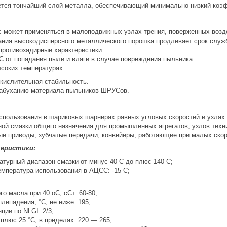
ется тончайший слой металла, обеспечивающий минимально низкий коэ
: может применяться в малоподвижных узлах трения, поверженных возд
ания высокодисперсного металлического порошка продлевает срок служб
противозадирные характеристики.
от попадания пыли и влаги в случае повреждения пыльника.
ысоких температурах.
кислительная стабильность.
набуханию материала пыльников ШРУСов.
спользования в шариковых шарнирах равных угловых скоростей и узлах 
ной смазки общего назначения для промышленных агрегатов, узлов тех
ые приводы, зубчатые передачи, конвейеры, работающие при малых скор
теристики:
атурный диапазон смазки от минус 40 С до плюс 140 С;
мпература использования в АЦСС: -15 С;
го масла при 40 оС, сСт: 60-80;
лепадения, °С, не ниже: 195;
ции по NLGI: 2/3;
плюс 25 °C, в пределах: 220 — 265;