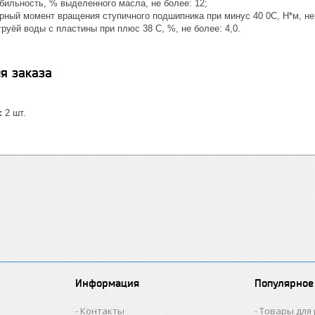
бильность, % выделенного масла, не более: 12;
рный момент вращения ступичного подшипника при минус 40 0С, Н*м, не 
уёй воды с пластины при плюс 38 С, %, не более: 4,0.
я заказа
:
2 шт.
Информация
Популярное
Контакты
Товары для