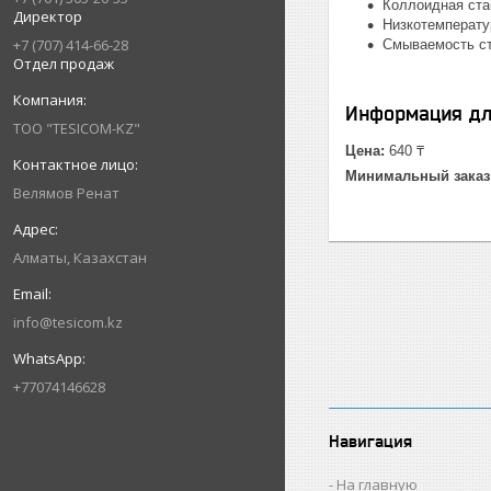
Коллоидная ста
Директор
Низкотемперату
+7 (707) 414-66-28
Смываемость стр
Отдел продаж
Информация дл
ТОО "TESICOM-KZ"
Цена:
640 ₸
Минимальный заказ
Велямов Ренат
Алматы, Казахстан
info@tesicom.kz
+77074146628
Навигация
На главную