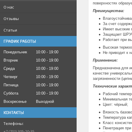
поверхностях образу
О нас
Преимущества:
Отзывы
Влагоустойчива
За счет содерж
Имеет высокие 
Статьи
Защищает ШРУС 
Работает при в
ГРАФИК РАБОТЫ
Высокая термоо
Понедельник
10:00
19:00
Не приводит к 
Вторник
10:00
19:00
Применение:
Предназначена для и
Среда
10:00
19:00
качестве универсаль
Четверг
10:00
19:00
загрязненности (цепн
Пятница
10:00
19:00
Технические харак
Суббота
10:00
19:00
Рабочий темпер
Минимальная те
Воскресенье
Выходной
Цвет: чёрный;
Вязкость базово
КОНТАКТЫ
Температура кап
Класс консистен
Пенетрация при 
+7 (701) 305-20-35