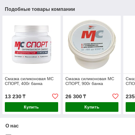
Подобные товары компании
Смазка силиконовая МС
Смазка силиконовая МС
Сма
СПОРТ, 400г банка
СПОРТ, 900г банка
СПОР
13 230
26 300
235
₸
₸
Купить
Купить
О нас