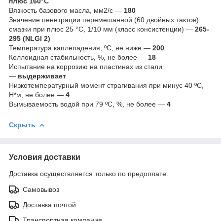
плюс 160°С
Вязкость базового масла, мм2/с —
180
Значение пенетрации перемешанной (60 двойных тактов)
смазки при плюс 25 °С, 1/10 мм (класс консистенции) —
265-
295 (NLGI 2)
Температура каплепадения, ºС, не ниже —
200
Коллоидная стабильность, %, не более —
18
Испытание на коррозию на пластинах из стали
—
выдерживает
Низкотемпературный момент страгивания при минус 40 ºС,
Н*м, не более —
4
Вымываемость водой при 79 ºС, %, не более —
4
Скрыть
Условия доставки
Доставка осуществляется только по предоплате.
Самовывоз
Доставка почтой
Транспортная компания