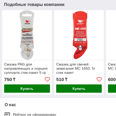
Подобные товары компании
Смазка PAG для
Смазка для свечей
Смаз
направляющих и поршня
зажигания МС 1650, 5г
МС U
суппорта стик-пакет 5 гр.
стик пакет
750
510
600
₸
₸
Купить
Купить
О нас
Рейтинг не сформирован