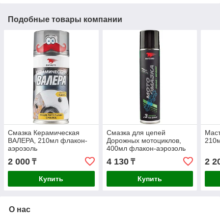
Подобные товары компании
Смазка Керамическая
Смазка для цепей
Маст
ВАЛЕРА, 210мл флакон-
Дорожных мотоциклов,
210м
аэрозоль
400мл флакон-аэрозоль
(МС 1800)
2 000
4 130
2 2
₸
₸
Купить
Купить
О нас