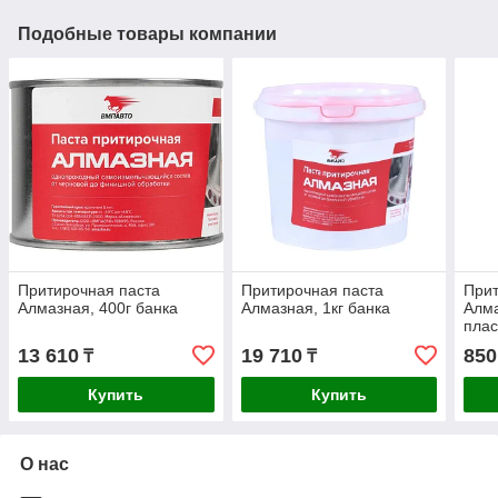
Подобные товары компании
Притирочная паста
Притирочная паста
Прит
Алмазная, 400г банка
Алмазная, 1кг банка
Алма
плас
13 610
19 710
850
₸
₸
Купить
Купить
О нас