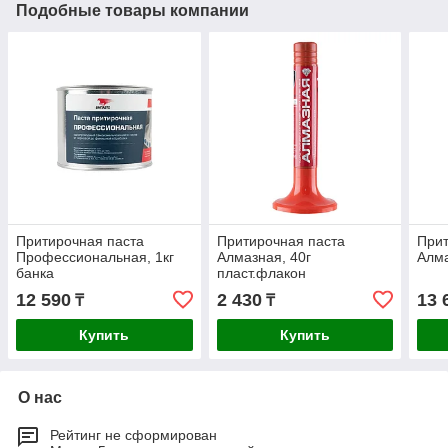
Подобные товары компании
Притирочная паста
Притирочная паста
Прит
Профессиональная, 1кг
Алмазная, 40г
Алма
банка
пласт.флакон
12 590
2 430
13 
₸
₸
Купить
Купить
О нас
Рейтинг не сформирован