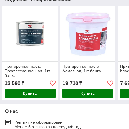
Притирочная паста
Притирочная паста
Прит
Профессиональная, 1кг
Алмазная, 1кг банка
Клас
банка
12 590
19 710
7 6
₸
₸
Купить
Купить
О нас
Рейтинг не сформирован
Менее 5 отзывов за последний год