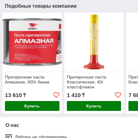
Подобные товары компании
Притирочная паста
Притирочная паста
Прит
Алмазная, 400г банка
Классическая, 40г
Клас
пласт.флакон
13 610
1 410
7 6
₸
₸
Купить
Купить
О нас
Рейтинг не сформирован