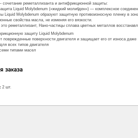
— сочетание реметаллизанта и антифрикционной защиты:
защита Liquid Molybdenum («жидкий молибден») — комплексное соедине
ы Liquid Molybdenum образуют защитную противоизносную пленку в зона
онные свойства масла, не изменяя его вязкости.
 это реметаллизант, Нано-частицы сплава цветных металлов восстанав
рикционную защиту Liquid Molybdenum
т поврежденные поверхности двигателя и защищает его от износа даже 
для всех типов двигателя
семи типами масел
я заказа
:
2 шт.