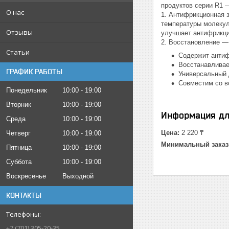
продуктов серии R1 
О нас
1. Антифрикционная 
температуры молекул
Отзывы
улучшает антифрикци
2. Восстановление —
Статьи
Содержит антиф
Восстанавливае
ГРАФИК РАБОТЫ
Универсальный 
Совместим со в
Понедельник
10:00
19:00
Вторник
10:00
19:00
Информация дл
Среда
10:00
19:00
Цена:
2 220 ₸
Четверг
10:00
19:00
Минимальный заказ
Пятница
10:00
19:00
Суббота
10:00
19:00
Воскресенье
Выходной
КОНТАКТЫ
+7 (701) 305-20-35