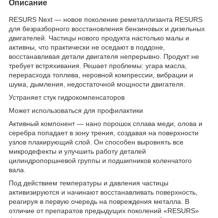
Описание
RESURS Next — новое поколение реметаллизанта RESURS
для безразборного восстановления бензиновых и дизельных
двигателей. Частицы нового продукта настолько малы и
активны, что практически не оседают в поддоне,
восстанавливая детали двигателя непрерывно. Продукт не
требует встряхивания. Решает проблемы: угара масла,
перерасхода топлива, неровной компрессии, вибрации и
шума, дымления, недостаточной мощности двигателя.
Устраняет стук гидрокомпенсаторов
Может использоваться для профилактики
Активный компонент — нано порошок сплава меди, олова и
серебра попадает в зону трения, создавая на поверхности
узлов плакирующий слой. Он способен выровнять все
микродефекты и улучшить работу деталей
цилиндропоршневой группы и подшипников коленчатого
вала.
Под действием температуры и давления частицы
активизируются и начинают восстанавливать поверхность,
реагируя в первую очередь на повреждения металла. В
отличие от препаратов предыдущих поколений «RESURS»