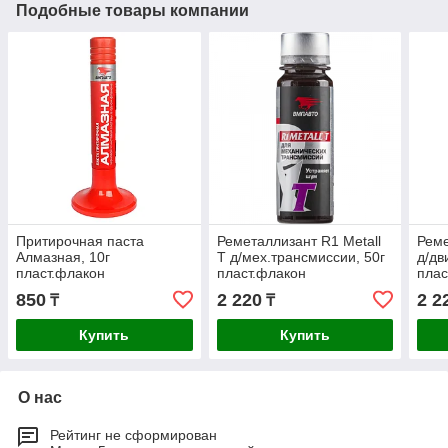
Подобные товары компании
Притирочная паста
Реметаллизант R1 Metall
Реме
Алмазная, 10г
Т д/мех.трансмиссии, 50г
д/дв
пласт.флакон
пласт.флакон
плас
850
2 220
2 2
₸
₸
Купить
Купить
О нас
Рейтинг не сформирован