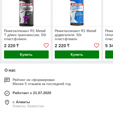
Реметаллизант R1 Metall
Реметаллизант R1 Metall
Реме
Т д/мех.трансмиссии, 50г
д/двигателя, 50г
Univ
пласт.флакон
пласт.флакон
плас
2 220
2 220
5 3
₸
₸
Купить
Купить
О нас
Рейтинг не сформирован
Менее 5 отзывов за последний год
Работает с 21.07.2020
г. Алматы
Алматы, Казахстан