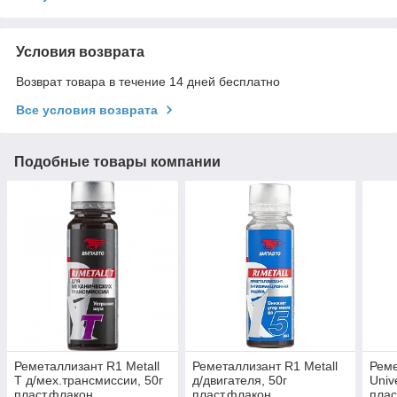
Условия возврата
Возврат товара в течение 14 дней бесплатно
Все условия возврата
Подобные товары компании
Реметаллизант R1 Metall
Реметаллизант R1 Metall
Реме
Т д/мех.трансмиссии, 50г
д/двигателя, 50г
Univ
пласт.флакон
пласт.флакон
плас