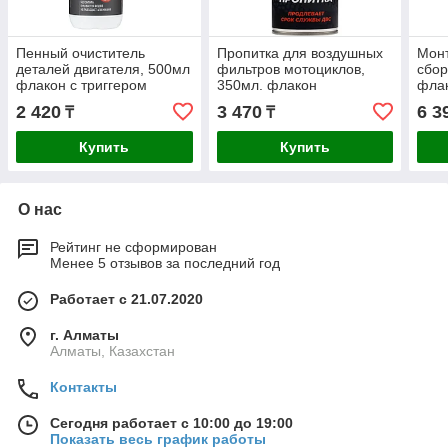
Пенный очиститель
Пропитка для воздушных
Монт
деталей двигателя, 500мл
фильтров мотоциклов,
сбор
флакон с триггером
350мл. флакон
флак
2 420
3 470
6 3
₸
₸
Купить
Купить
О нас
Рейтинг не сформирован
Менее 5 отзывов за последний год
Работает с 21.07.2020
г. Алматы
Алматы, Казахстан
Контакты
Сегодня работает с 10:00 до 19:00
Показать весь график работы