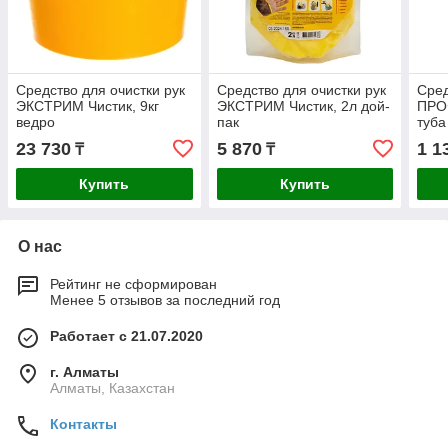
Средство для очистки рук
Средство для очистки рук
Сред
ЭКСТРИМ Чистик, 9кг
ЭКСТРИМ Чистик, 2л дой-
ПРО
ведро
пак
туба
23 730
5 870
1 1
₸
₸
Купить
Купить
О нас
Рейтинг не сформирован
Менее 5 отзывов за последний год
Работает с 21.07.2020
г. Алматы
Алматы, Казахстан
Контакты