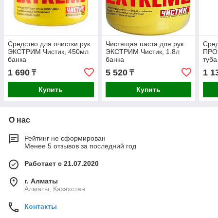
Средство для очистки рук
Чистящая паста для рук
Сред
ЭКСТРИМ Чистик, 450мл
ЭКСТРИМ Чистик, 1.8л
ПРО
банка
банка
туба
1 690
5 520
1 1
₸
₸
Купить
Купить
О нас
Рейтинг не сформирован
Менее 5 отзывов за последний год
Работает с 21.07.2020
г. Алматы
Алматы, Казахстан
Контакты