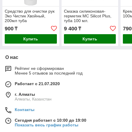
Средство для очистки рук
Смазка силиконовая-
Кре
Эко Чистик Хвойный,
герметик МС Silicot Plus,
100м
200мл туба
туба 100 мл.
900
9 400
790
₸
₸
Купить
Купить
О нас
Рейтинг не сформирован
Менее 5 отзывов за последний год
Работает с 21.07.2020
г. Алматы
Алматы, Казахстан
Контакты
Сегодня работает с 10:00 до 19:00
Показать весь график работы