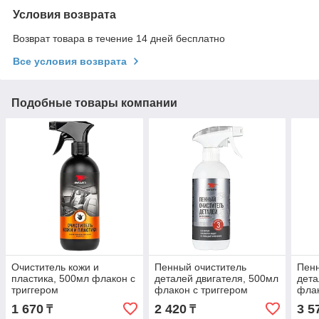
Условия возврата
Возврат товара в течение 14 дней бесплатно
Все условия возврата
Подобные товары компании
Очиститель кожи и
Пенный очиститель
Пенн
пластика, 500мл флакон с
деталей двигателя, 500мл
дета
триггером
флакон с триггером
флак
1 670
2 420
3 5
₸
₸