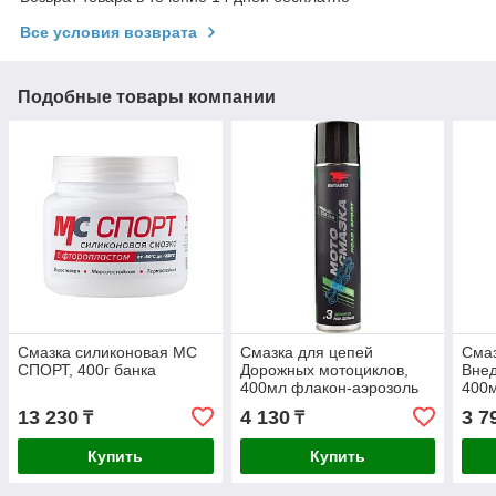
Все условия возврата
Подобные товары компании
Смазка силиконовая МС
Смазка для цепей
Смаз
СПОРТ, 400г банка
Дорожных мотоциклов,
Внед
400мл флакон-аэрозоль
400м
(МС 1800)
(МС 
13 230
4 130
3 7
₸
₸
Купить
Купить