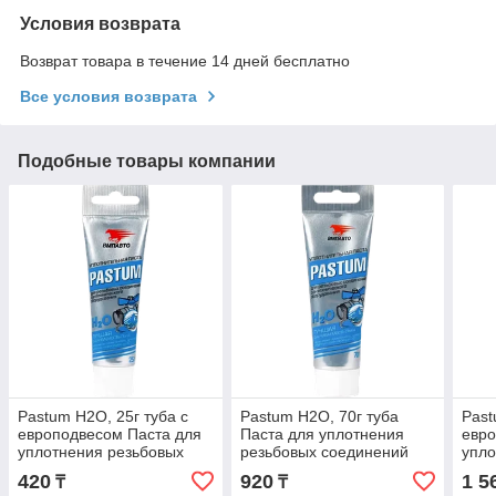
Условия возврата
Возврат товара в течение 14 дней бесплатно
Все условия возврата
Подобные товары компании
Pastum H2O, 25г туба с
Pastum H2O, 70г туба
Past
европодвесом Паста для
Паста для уплотнения
евро
уплотнения резьбовых
резьбовых соединений
упло
соединений
сантехнического
сое
420
920
1 5
₸
₸
сантехнического
оборудования
сант