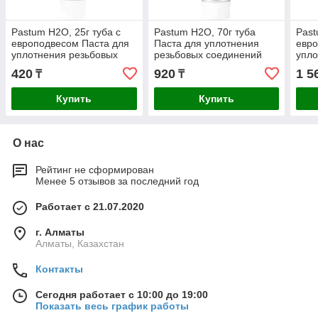
Pastum H2O, 25г туба с
Pastum H2O, 70г туба
Past
европодвесом Паста для
Паста для уплотнения
евро
уплотнения резьбовых
резьбовых соединений
упло
соединений
сантехнического
сое
420
920
1 5
₸
₸
сантехнического
оборудования
сант
оборудования
обо
Купить
Купить
О нас
Рейтинг не сформирован
Менее 5 отзывов за последний год
Работает с 21.07.2020
г. Алматы
Алматы, Казахстан
Контакты
Сегодня работает с 10:00 до 19:00
Показать весь график работы