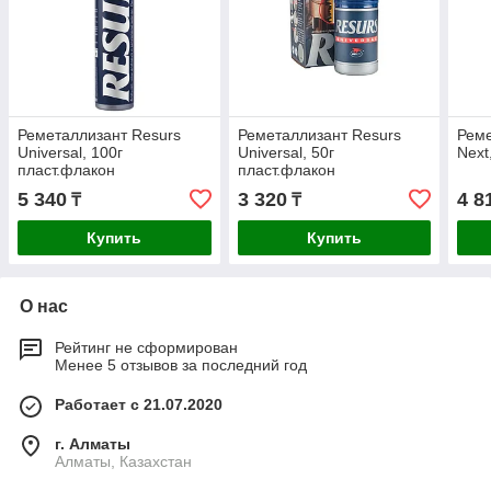
Реметаллизант Resurs
Реметаллизант Resurs
Реме
Universal, 100г
Universal, 50г
Next
пласт.флакон
пласт.флакон
5 340
3 320
4 8
₸
₸
Купить
Купить
О нас
Рейтинг не сформирован
Менее 5 отзывов за последний год
Работает с 21.07.2020
г. Алматы
Алматы, Казахстан