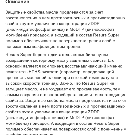
Описание
Защитные свойства масла продлеваются за счет
восстановления в нем противоизносных и противозадирных
свойств путем увеличения концентрации ZDDP
(диалкилдитиофосфат цинка) и MoDTP (дитиофосфат
молибдена) присадок, а входящий в состав Resurs Super
полимер обеспечивает на поверхностях трения слой с
пониженным коэффициентом трения.
Resurs Super бережет двигатель автомобиля путем
возвращения моторному маслу защитных свойств. Его
основой является компонент, восстанавливающий именно
показатель HTHS-вязкости (параметр, определяющий
прочность масляной пленки при высокой температуре и
высокой скорости трения). Важно, что Resurs Super не
загущает масло, и не ухудшает его прокачиваемость, тем
самым сохраняя его энергосберегающие и теплоотводящие
свойства. Защитные свойства масла продлеваются и за счет
восстановления в нем противоизносных и противозадирных
свойств путем увеличения концентрации ZDDP
(диалкилдитиофосфат цинка) и MoDTP (дитиофосфат
молибдена) присадок. А входящий в состав Resurs Super
полимер обеспечивает на поверхностях слой с пониженным
коэффициентом трения.