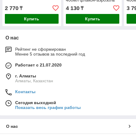
400мл флакон-аэрозоль
400м
(МС 1800)
(МС 
2 770
4 130
3 7
₸
₸
Купить
Купить
О нас
Рейтинг не сформирован
Менее 5 отзывов за последний год
Работает с 21.07.2020
г. Алматы
Алматы, Казахстан
Контакты
Сегодня выходной
Показать весь график работы
О нас