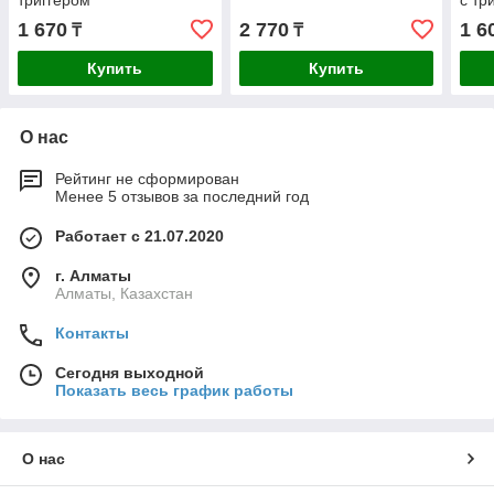
триггером
с тр
1 670
2 770
1 6
₸
₸
Купить
Купить
О нас
Рейтинг не сформирован
Менее 5 отзывов за последний год
Работает с 21.07.2020
г. Алматы
Алматы, Казахстан
Контакты
Сегодня выходной
Показать весь график работы
О нас