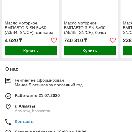
Масло моторное
Масло моторное
Мас
ВМПАВТО 3-SN 5w30
ВМПАВТО 3-SN 5w30
ВМП
(A3/B4, SN/CF), канистра
(A5/B5, SN/CF), бочка
SN/C
1л.
200л.
4 620
740 310
238
₸
₸
Купить
Купить
О нас
Рейтинг не сформирован
Менее 5 отзывов за последний год
Работает с 21.07.2020
г. Алматы
Алматы, Казахстан
Контакты
Сегодня работает с 10:00 до 19:00