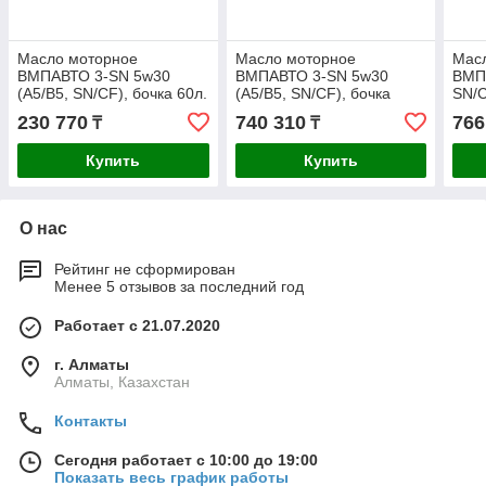
Масло моторное
Масло моторное
Мас
ВМПАВТО 3-SN 5w30
ВМПАВТО 3-SN 5w30
ВМП
(A5/B5, SN/CF), бочка 60л.
(A5/B5, SN/CF), бочка
SN/C
200л.
230 770
740 310
766
₸
₸
Купить
Купить
О нас
Рейтинг не сформирован
Менее 5 отзывов за последний год
Работает с 21.07.2020
г. Алматы
Алматы, Казахстан
Контакты
Сегодня работает с 10:00 до 19:00
Показать весь график работы