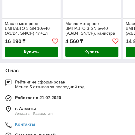
Масло моторное
Масло моторное
Мас
ВМПАВТО 3-SN 10w40
ВМПАВТО 3-SN 5w40
ВМП
(A3/B4, SN/CF) 4л+1л
(A3/B4, SN/CF), канистра
(A3/
1л.
4л.
16 190
4 560
14 
₸
₸
Купить
Купить
О нас
Рейтинг не сформирован
Менее 5 отзывов за последний год
Работает с 21.07.2020
г. Алматы
Алматы, Казахстан
Контакты
Сегодня выходной