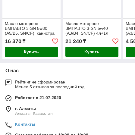
Масло моторное
Масло моторное
Мас
ВМПАВТО 3-SN 5w30
ВМПАВТО 3-SN 5w40
ВМП
(A5/B5, SN/CF), канистра
(A3/B4, SN/CF) 4л+1л
(A3/
4л.
1л.
16 370
21 240
4 5
₸
₸
Купить
Купить
О нас
Рейтинг не сформирован
Менее 5 отзывов за последний год
Работает с 21.07.2020
г. Алматы
Алматы, Казахстан
Контакты
Сегодня работает с 10:00 до 19:00