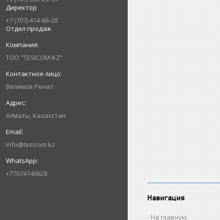
Директор
+7 (707) 414-66-28
Отдел продаж
ТОО "TESICOM-KZ"
Велямов Ренат
Алматы, Казахстан
info@tesicom.kz
+77074146628
Навигация
На главную