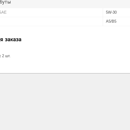
буты
 SAE
5W-30
A5/B5
я заказа
:
2 шт.