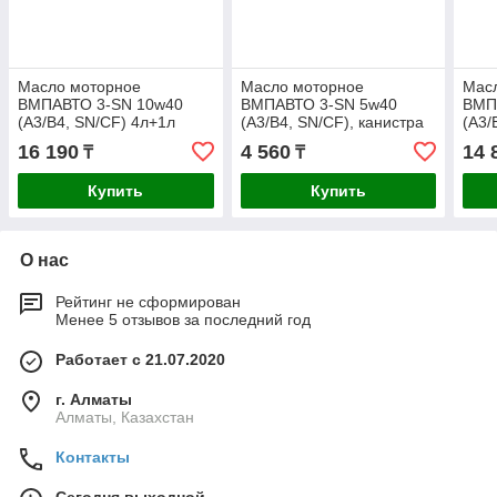
Масло моторное
Масло моторное
Мас
ВМПАВТО 3-SN 10w40
ВМПАВТО 3-SN 5w40
ВМП
(A3/B4, SN/CF) 4л+1л
(A3/B4, SN/CF), канистра
(A3/
1л.
4л.
16 190
4 560
14 
₸
₸
Купить
Купить
О нас
Рейтинг не сформирован
Менее 5 отзывов за последний год
Работает с 21.07.2020
г. Алматы
Алматы, Казахстан
Контакты
Сегодня выходной