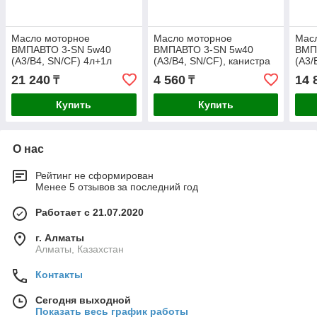
Масло моторное
Масло моторное
Мас
ВМПАВТО 3-SN 5w40
ВМПАВТО 3-SN 5w40
ВМП
(A3/B4, SN/CF) 4л+1л
(A3/B4, SN/CF), канистра
(A3/
1л.
4л.
21 240
4 560
14 
₸
₸
Купить
Купить
О нас
Рейтинг не сформирован
Менее 5 отзывов за последний год
Работает с 21.07.2020
г. Алматы
Алматы, Казахстан
Контакты
Сегодня выходной
Показать весь график работы