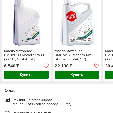
Масло моторное
Масло моторное
Мас
ВМПАВТО Modern 0w30
ВМПАВТО Modern 0w30
ВМП
(A7/B7, GF-6A, SP),
(A7/B7, GF-6A, SP),
(A7/
канистра 1л.
канистра 4л.
кани
6 540
22 130
30 
₸
₸
Купить
Купить
О нас
Рейтинг не сформирован
Менее 5 отзывов за последний год